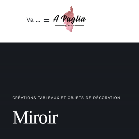
Passer
au
Va ...
contenu
Page d’accueil
Atelier a Paglia
La technique
Créations
CRÉATIONS TABLEAUX ET OBJETS DE DÉCORATION
Miroir
Actualités
Contact